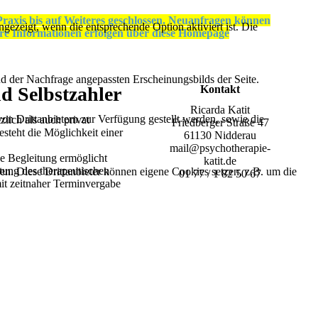
raxis bis auf Weiteres geschlossen. Neuanfragen können
ezeigt, wenn die entsprechende Option aktiviert ist. Die
ere Informationen erfolgen über diese Homepage
d der Nachfrage angepassten Erscheinungsbilds der Seite.
d Selbstzahler
Kontakt
Ricarda Katit
on Drittanbietern zur Verfügung gestellt werden, sowie die
lich als auch privat
Friedberger Straße 47
esteht die Möglichkeit einer
61130 Nidderau
mail@psychotherapie-
he Begleitung ermöglicht
katit.de
ltung des therapeutischen
den. Diese Drittanbieter können eigene Cookies setzen, z.B. um die
01 77 / 1 82 50 67
it zeitnaher Terminvergabe