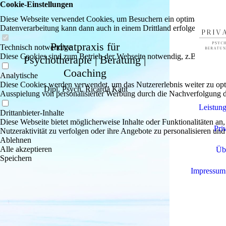
Cookie-Einstellungen
Diese Webseite verwendet Cookies, um Besuchern ein optimales Nutzerer
Datenverarbeitung kann dann auch in einem Drittland erfolgen. Weiter
Privatpraxis für
Technisch notwendige
Diese Cookies sind zum Betrieb der Webseite notwendig, z.B. zum Sch
Psychotherapie | Beratung |
Coaching
Analytische
Diese Cookies werden verwendet, um das Nutzererlebnis weiter zu optim
Dipl. Psych. Ricarda Katit
Ausspielung von personalisierter Werbung durch die Nachverfolgung de
Leistun
Drittanbieter-Inhalte
Diese Webseite bietet möglicherweise Inhalte oder Funktionalitäten an,
Pri
Nutzeraktivität zu verfolgen oder ihre Angebote zu personalisieren und
Ablehnen
Alle akzeptieren
Üb
Speichern
Impressum