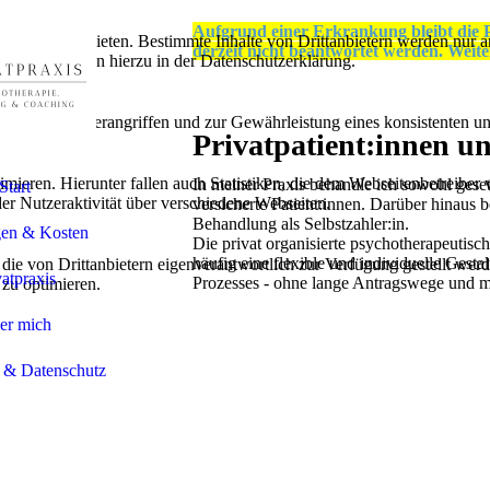
Aufgrund einer Erkrankung bleibt die P
lebnis zu bieten. Bestimmte Inhalte von Drittanbietern werden nur ang
derzeit nicht beantwortet werden. Weit
e Informationen hierzu in der Datenschutzerklärung.
utz vor Hackerangriffen und zur Gewährleistung eines konsistenten un
Privatpatient:innen un
ieren. Hierunter fallen auch Statistiken, die dem Webseitenbetreiber v
In meiner Praxis behandle ich sowohl gesetz
Start
r Nutzeraktivität über verschiedene Webseiten.
versicherte Patient:innen. Darüber hinaus b
Behandlung als Selbstzahler:in.
gen & Kosten
Die privat organisierte psychotherapeutisc
häufig eine flexible und individuelle Gesta
 die von Drittanbietern eigenverantwortlich zur Verfügung gestellt wer
vatpraxis
Prozesses - ohne lange Antragswege und m
 zu optimieren.
er mich
 & Datenschutz