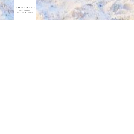
Aufgrund einer Erkrankung bleibt die Praxis bis auf
Weiteres geschlossen. Neuanfragen können derzeit nicht
beantwortet werden. Weitere Informationen erfolgen über
diese Homepage
Impressum
Angaben gemäß § 5 DDG
Ricarda Katit
Psychologische Psychotherapeutin
Friedberger Straße 47
61130 Nidderau
Deutschland
Telefon: 01 77 / 1 82 50 67
E-Mail:
mail@psychotherapie-katit.de