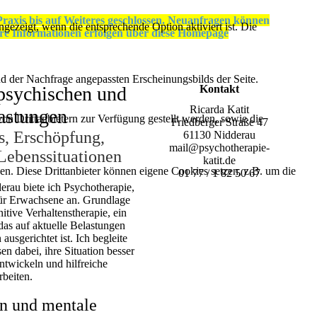
raxis bis auf Weiteres geschlossen. Neuanfragen können
ezeigt, wenn die entsprechende Option aktiviert ist. Die
ere Informationen erfolgen über diese Homepage
d der Nachfrage angepassten Erscheinungsbilds der Seite.
 psychischen und
Kontakt
Ricarda Katit
lastungen
on Drittanbietern zur Verfügung gestellt werden, sowie die
Friedberger Straße 47
s, Erschöpfung,
61130 Nidderau
mail@psychotherapie-
Lebenssituationen
katit.de
den. Diese Drittanbieter können eigene Cookies setzen, z.B. um die
01 77 / 1 82 50 67
erau biete ich Psychotherapie,
ür Erwachsene an. Grundlage
itive Verhaltenstherapie, ein
das auf aktuelle Belastungen
usgerichtet ist. Ich begleite
 dabei, ihre Situation besser
ntwickeln und hilfreiche
rbeiten.
en und mentale