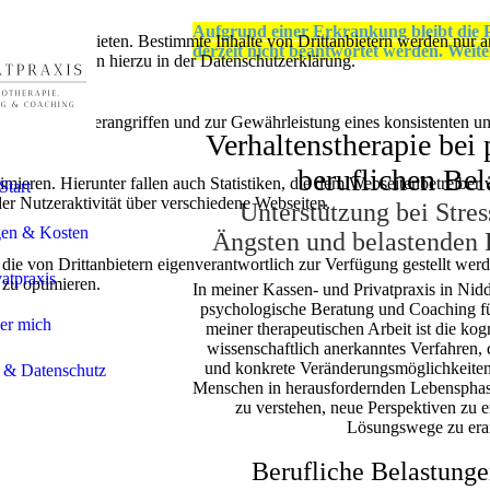
Aufgrund einer Erkrankung bleibt die P
lebnis zu bieten. Bestimmte Inhalte von Drittanbietern werden nur ang
derzeit nicht beantwortet werden. Weit
e Informationen hierzu in der Datenschutzerklärung.
utz vor Hackerangriffen und zur Gewährleistung eines konsistenten un
Verhaltenstherapie bei
beruflichen Be
ieren. Hierunter fallen auch Statistiken, die dem Webseitenbetreiber v
Start
r Nutzeraktivität über verschiedene Webseiten.
Unterstützung bei Stres
gen & Kosten
Ängsten und belastenden 
 die von Drittanbietern eigenverantwortlich zur Verfügung gestellt wer
vatpraxis
 zu optimieren.
In meiner Kassen- und Privatpraxis in Nidd
psychologische Beratung und Coaching f
er mich
meiner therapeutischen Arbeit ist die kogn
wissenschaftlich anerkanntes Verfahren, 
und konkrete Veränderungsmöglichkeiten a
 & Datenschutz
Menschen in herausfordernden Lebensphasen
zu verstehen, neue Perspektiven zu e
Lösungswege zu era
Berufliche Belastung