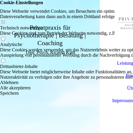
Cookie-Einstellungen
Diese Webseite verwendet Cookies, um Besuchern ein optimales Nutzerer
Datenverarbeitung kann dann auch in einem Drittland erfolgen. Weiter
Privatpraxis für
Technisch notwendige
Diese Cookies sind zum Betrieb der Webseite notwendig, z.B. zum Sch
Psychotherapie | Beratung |
Coaching
Analytische
Diese Cookies werden verwendet, um das Nutzererlebnis weiter zu optim
Dipl. Psych. Ricarda Katit
Ausspielung von personalisierter Werbung durch die Nachverfolgung de
Leistun
Drittanbieter-Inhalte
Diese Webseite bietet möglicherweise Inhalte oder Funktionalitäten an,
Pri
Nutzeraktivität zu verfolgen oder ihre Angebote zu personalisieren und
Ablehnen
Alle akzeptieren
Üb
Speichern
Impressum